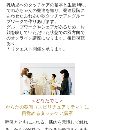
乳幼児へのタッチケアの基本と生後1年ま
での赤ちゃんの発達を知り、発達段階に
あわせたふれあい歌タッチケアをグルー
プワークで作りあげます。
グル―プワークやシェアがあるため、お
顔を映していただいた状態での双方向で
のオンライン講座になります。後日視聴
あり。
​＊リクエスト開催を承ります。
＜どなたでも＞
からだの叡智（スピリチュアリティ）に
目覚めるタッチケア講座
​​呼吸とともにふれる。筋肉を意識して触れ
る。からだが持つ、内なる治癒力を引き出