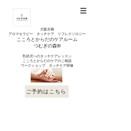
大阪京橋
アロマセラピー タッチケア
リフレクソロジー
こころとからだの
ケアルーム
つむぎの
​森®︎
ホリスティックケアスクールつむぎの森®
​開講している講座・ワークショップ
​乳幼児へのタッチケアレッスン
​＊最新の開講情報はこちらの
「開講講座・ワ
こころとからだのケアのご相談
ークショップ開催情報」
をご覧ください。
​ワークショップ タッチケア研修
®©
ご予約はこちら