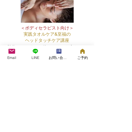
＜ボディセラピスト向け＞
実践タオルケア&至福の
ヘッドタッチケア講座
​​施術のはじまりと終わりまでを支える、
心地よさを重視したタオルケアとヘッド
Email
LINE
お問い合わせフォーム
ご予約
タッチケアを学ぶワンディ講座です。ラ
ヴィングタッチケア基礎講座修了者を対
象。​
＜ホーム＞
新着情報
つむぎの森の動画
covid19感染予防対策について
＜つむぎの森®ご案内＞
つむぎの森
プロフィール