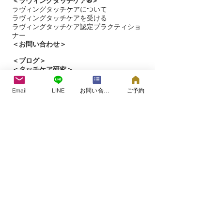
＜ラヴィングタッチケア®︎＞
ラヴィングタッチケアについて
ラヴィングタッチケアを受ける​
ラヴィングタッチケア認定プラクティショ
ナー
＜お問い合わせ＞
＜​
ブログ＞
＜タッチケア研究＞
＜ラヴィングタッチケア®プロジェクト＞
Email
LINE
お問い合わせフォーム
ご予約
＜ラヴィングタッチケア＞の専用サイト
こころとからだのケアルーム&スクール
つむぎの森®
​​大阪市都島区片町（詳細はご予約時）
©2006つむぎの森®.
All Rights Reserved.​
2000年よりセラピストとしての活動を開始。
2006年に赤ちゃん、こどもから高齢者まで、
こころとからだのケアのご相談、ホリスティ