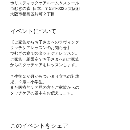
ホリスティックケアルーム＆スクール
つむぎの森, 日本、〒534-0025 大阪府
大阪市都島区片町２丁目
イベントについて
【ご家族からお子さまへのラヴィング
タッチケアレッスンのお知らせ】
つむぎの森でのタッチケアレッスン。
ご家族一組限定でお子さまへのご家族
からのタッチケアをレッスンします。
＊生後２か月からつかまり立ちの乳幼
児、２歳～小学生、
また医療的ケア児の方もご家族からの
タッチケアの基本をお伝えします。
ご希望の日程を備考欄に記入してくだ
さい。
＊対面での育児相談・コンサルテーシ
ョンを含めた90分のレッスン料金
このイベントをシェア
単発1回あたり ４０００円（税込）テ