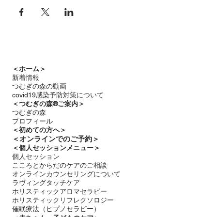
キスト代・アフーターティ含みます。
全3回 １２０００円（税込）
２回目以降は、テキストをご持参くだ
さい。
訪問でのレッスン ８０００円（税
込）別途京橋駅からの実費交通費
＜ホーム＞
新着情報
＊オンラインでの育児相談・コンサル
つむぎの森の動画
テーションを含めた９０分のレッスン
covid19感染予防対策について
料金
＜つむぎの森®ご案内＞
単発1回当たり ３５００円（税込）テ
つむぎの森
キストは印刷用のファイルを送付しま
プロフィール
す。
＜
初めての方へ＞
＜​
オンラインでのご予約＞
お申込み時に、お子さまの月齢と子育
＜個人セッションメニュー＞
ての中で気になっていることなどをお
個人セッション
書きください。
こころとからだのケアのご相談
オンラインカウンセリングについて
ラヴィングタッチケア
＜レッスン時にご準備いただくもの＞
ホリスティックアロマセラピー
・水分補給の飲み物、替えのおむつ、
ホリスティックリフレクソロジー​
おしりふき、着替えの肌着、お気に入
催眠療法（ヒプノセラピー）
りのおもちゃ（小さなもの）