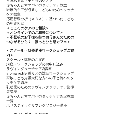
＜赤ちゃん・子どものケア＞
必要であればミルクなど、おやつ
​赤ちゃんとママパパのタッチケア教室
医療的ケアが必要なこどものためのタッチ
ケア教室
応用行動分析（ＡＢＡ）に基づいたこども
の発達相談
＜
こころのケアのご相談＞
＜オンラインでのご相談について＞
＜不登校のお子様を持つお母さんのための
つながるひらく ほっとひと息カフェ＞
＜
スクール・研修講座ワークショップご案
内＞
スクール・講座のご案内
講座・ワークショップのお申し込み
ラヴィングタッチケア®講座
aroma re:life 香りとの対話ワークショップ
​家族こども介護大切な方への手と腕へのタ
ッチケア講座
乳幼児のためのラヴィングタッチケア指導
者講座
赤ちゃんとママパパのタッチケア認定教室
一覧
ホリスティックリフレクソロジー講座