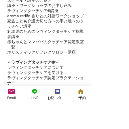
スクール・講座のご案内
講座・ワークショップのお申し込み
ラヴィングタッチケア®講座
aroma re:life 香りとの対話ワークショップ
​家族こども介護大切な方への手と腕へのタ
ッチケア講座
乳幼児のためのラヴィングタッチケア指導
者講座
赤ちゃんとママパパのタッチケア認定教室
一覧
ホリスティックリフレクソロジー講座
＜ラヴィングタッチケア®︎＞
ラヴィングタッチケアについて
ラヴィングタッチケアを受ける​
ラヴィングタッチケア認定プラクティショ
ナー
＜お問い合わせ＞
Email
LINE
お問い合わせフォーム
ご予約
＜​
ブログ＞
＜タッチケア研究＞
＜ラヴィングタッチケア®プロジェクト＞
＜ラヴィングタッチケア＞の専用サイト