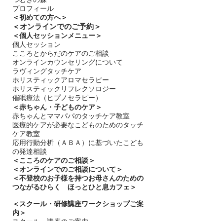
プロフィール
＜
初めての方へ＞
＜​
オンラインでのご予約＞
＜個人セッションメニュー＞
個人セッション
こころとからだのケアのご相談
オンラインカウンセリングについて
ラヴィングタッチケア
ホリスティックアロマセラピー
ホリスティックリフレクソロジー​
催眠療法（ヒプノセラピー）
＜赤ちゃん・子どものケア＞
​赤ちゃんとママパパのタッチケア教室
医療的ケアが必要なこどものためのタッチ
ケア教室
応用行動分析（ＡＢＡ）に基づいたこども
の発達相談
＜
こころのケアのご相談＞
＜オンラインでのご相談について＞
＜不登校のお子様を持つお母さんのための
つながるひらく ほっとひと息カフェ＞
＜
スクール・研修講座ワークショップご案
内＞