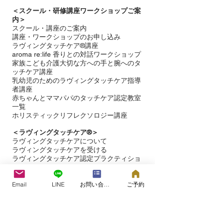
＜
スクール・研修講座ワークショップご案
内＞
スクール・講座のご案内
講座・ワークショップのお申し込み
ラヴィングタッチケア®講座
aroma re:life 香りとの対話ワークショップ
​家族こども介護大切な方への手と腕へのタ
ッチケア講座
乳幼児のためのラヴィングタッチケア指導
者講座
赤ちゃんとママパパのタッチケア認定教室
一覧
ホリスティックリフレクソロジー講座
＜ラヴィングタッチケア®︎＞
ラヴィングタッチケアについて
ラヴィングタッチケアを受ける​
ラヴィングタッチケア認定プラクティショ
ナー
＜お問い合わせ＞
Email
LINE
お問い合わせフォーム
ご予約
＜​
ブログ＞
＜タッチケア研究＞
＜ラヴィングタッチケア®プロジェクト＞