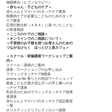
催眠療法（ヒプノセラピー）
＜赤ちゃん・子どものケア＞
​赤ちゃんとママパパのタッチケア教室
医療的ケアが必要なこどものためのタッチ
ケア教室
応用行動分析（ＡＢＡ）に基づいたこども
の発達相談
＜
こころのケアのご相談＞
＜オンラインでのご相談について＞
＜不登校のお子様を持つお母さんのための
つながるひらく ほっとひと息カフェ＞
＜
スクール・研修講座ワークショップご案
内＞
スクール・講座のご案内
講座・ワークショップのお申し込み
ラヴィングタッチケア®講座
aroma re:life 香りとの対話ワークショップ
​家族こども介護大切な方への手と腕へのタ
ッチケア講座
乳幼児のためのラヴィングタッチケア指導
者講座
赤ちゃんとママパパのタッチケア認定教室
一覧
ホリスティックリフレクソロジー講座