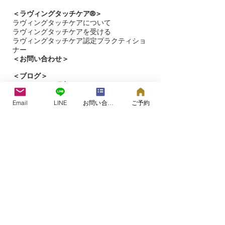
＜ラヴィングタッチケア®︎＞
ラヴィングタッチケアについて
ラヴィングタッチケアを受ける​
ラヴィングタッチケア認定プラクティショ
ナー
＜お問い合わせ＞
＜​
ブログ＞
＜タッチケア研究＞
＜ラヴィングタッチケア®プロジェクト＞
Email
LINE
お問い合わせフォーム
ご予約
＜ラヴィングタッチケア＞の専用サイト
こころとからだのケアルーム&スクール
つむぎの森®
​​大阪市都島区片町（詳細はご予約時）
©2006つむぎの森®.
All Rights Reserved.​
2000年よりセラピストとしての活動を開始。
2006年に赤ちゃん、こどもから高齢者まで、