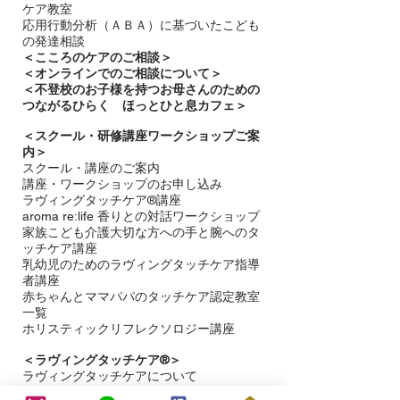
ケア教室
応用行動分析（ＡＢＡ）に基づいたこども
の発達相談
＜
こころのケアのご相談＞
＜オンラインでのご相談について＞
＜不登校のお子様を持つお母さんのための
つながるひらく ほっとひと息カフェ＞
＜
スクール・研修講座ワークショップご案
内＞
スクール・講座のご案内
講座・ワークショップのお申し込み
ラヴィングタッチケア®講座
aroma re:life 香りとの対話ワークショップ
​家族こども介護大切な方への手と腕へのタ
ッチケア講座
乳幼児のためのラヴィングタッチケア指導
者講座
赤ちゃんとママパパのタッチケア認定教室
一覧
ホリスティックリフレクソロジー講座
＜ラヴィングタッチケア®︎＞
ラヴィングタッチケアについて
ラヴィングタッチケアを受ける​