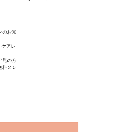
ンのお知
チケアレ
ア児の方
無料２０