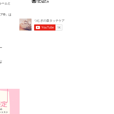
ルームと
ケア®️」は
ー
な