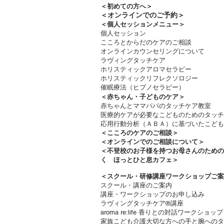
＜
初めての方へ＞
＜​
オンラインでのご予約＞
＜個人セッションメニュー＞
個人セッション
こころとからだのケアのご相談
オンラインカウンセリングについて
ラヴィングタッチケア
ホリスティックアロマセラピー
ホリスティックリフレクソロジー​
催眠療法（ヒプノセラピー）
＜赤ちゃん・子どものケア＞
​赤ちゃんとママパパのタッチケア教室
医療的ケアが必要なこどものためのタッチ
応用行動分析（ＡＢＡ）に基づいたこども
＜
こころのケアのご相談＞
＜オンラインでのご相談について＞
＜不登校のお子様を持つお母さんのため
く ほっとひと息カフェ＞
＜
スクール・研修講座ワークショップご案
スクール・講座のご案内
講座・ワークショップのお申し込み
ラヴィングタッチケア®講座
aroma re:life 香りとの対話ワークショップ
​家族こども介護大切な方への手と腕への