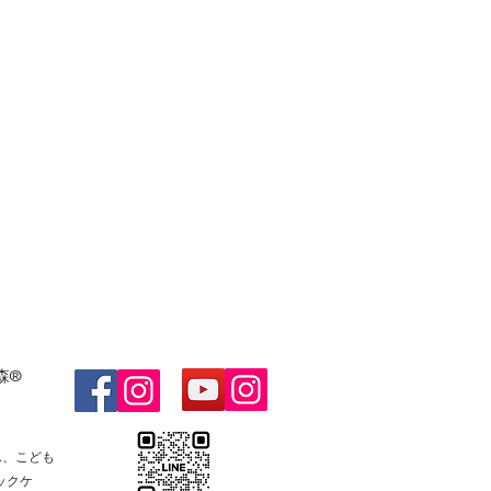
森®
ん、こども
ックケ