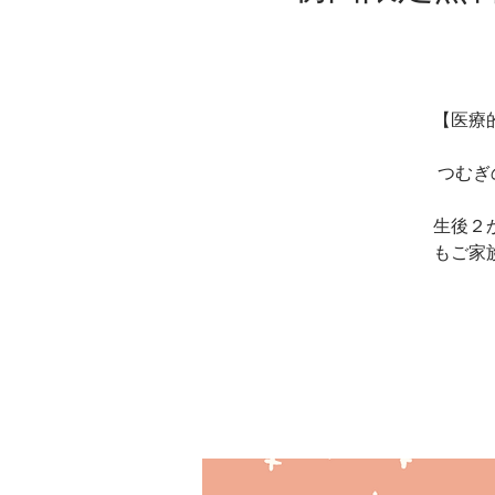
【医療
つむぎ
生後２
もご家